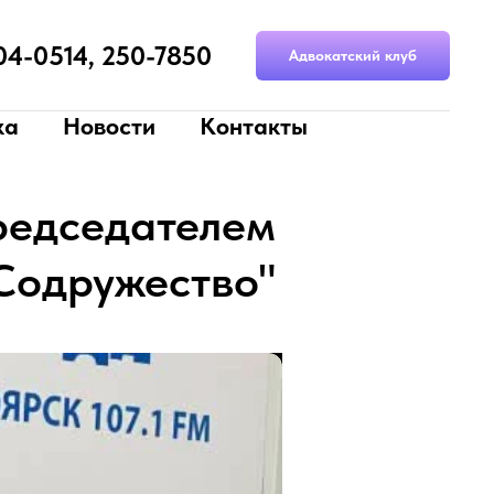
204-0514, 250-7850
Адвокатский клуб
ка
Новости
Контакты
редседателем
Содружество"