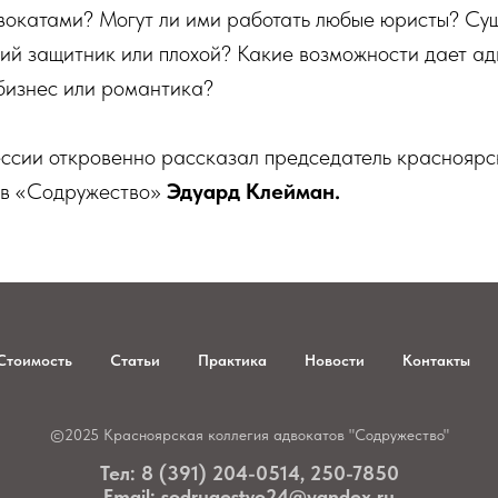
вокатами? Могут ли ими работать любые юристы? Сущ
ий защитник или плохой? Какие возможности дает ад
бизнес или романтика?
ессии откровенно рассказал председатель красноярс
ов «Содружество»
Эдуард Клейман.
Стоимость
Статьи
Практика
Новости
Контакты
©2025 Красноярская коллегия адвокатов "Содружество"
Тел: 8 (391) 204-0514, 250-7850
Email: sodrugestvo24@yandex.ru