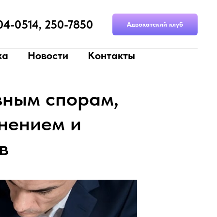
204-0514, 250-7850
Адвокатский клуб
ка
Новости
Контакты
вным спорам,
нением и
в